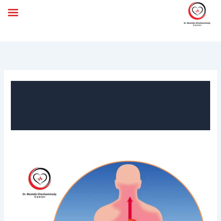
خطي
لى
لمحتوى