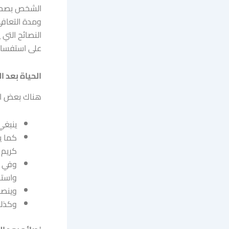
الشخص بصحة ج
ومدة التعافي
النصائح التي
على استفسارا
الحياة بعد ا
هناك بعض الإ
ينبغي ا
كما ي
كريم 
وفي ص
واستب
وينصح 
وكذلك