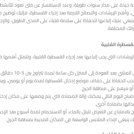
يدة على مدار سنوات طويلة، وعند الاستفسار عن متى تعود للأنشطة
، وأهم الإرشادات والنصائح اللازمة بعد إجراء القسطرة، فإليك توضيح 
 ينبغي عليك إتباعها للحفاظ على سلامة قلبك على المدى الطويل، والإجا
تك المختلفة.
لقسطرة القلبية
رشادات التي يجب إتباعها بعد إجراء القسطرة القلبية، وتتمثل أهمها في
لمشي بعد العودة إلى المنزل كل ساعة لمدة تتراوح بين 5-10 دقائق على الأقل.
جب الحفاظ على جفاف موضع إدخال القسطرة لمدة يوم أو يومين، وي
أو مرهم على منطقة الجرح.
باح اليوم التالي يمكنك إزالة الضمادة التي يتم وضعها على مكان إدخ
دالها بضمادة أخرى.
بالامتناع عن التعرض للبلل بالماء، أو الاستحمام لمدة أسبوع بعد الإجرا
 ينبغي ارتداء الملابس الواسعة في المكان المحيط بمنطقة الجرح.