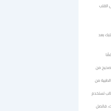
 القلب
لبك بعد
قًا
 صحيح من
الطبية من
غالب تستخدم
ك، فاتصل