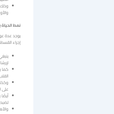
وذلك 
والأوعي
نمط الحياة 
يوجد عدة عوا
إجراء القسطر
ينبغي
لإرشا
كما ي
القلب
وكذلك
على ا
أيضًا
لضبط 
والأه