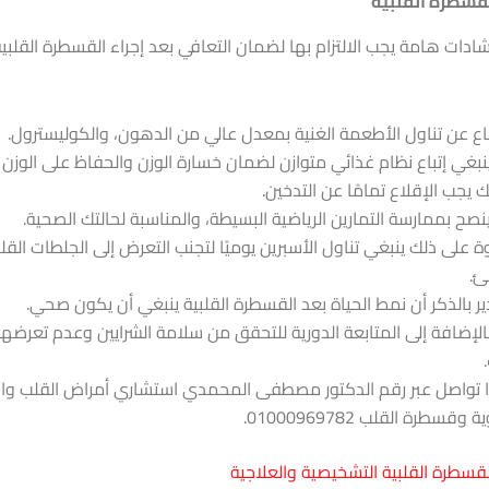
لقسطرة القلبية
ادات هامة يجب الالتزام بها لضمان التعافي بعد إجراء القسطرة القلب
ناع عن تناول الأطعمة الغنية بمعدل عالي من الدهون، والكوليسترول.
نبغي إتباع نظام غذائي متوازن لضمان خسارة الوزن والحفاظ على الوزن ا
 يجب الإقلاع تمامًا عن التدخين.
ينصح بممارسة التمارين الرياضية البسيطة، والمناسبة لحالتك الصحية.
ة على ذلك ينبغي تناول الأسبرين يوميًا لتجنب التعرض إلى الجلطات الق
ئ.
ير بالذكر أن نمط الحياة بعد القسطرة القلبية ينبغي أن يكون صحي.
الإضافة إلى المتابعة الدورية للتحقق من سلامة الشرايين وعدم تعرضها
 تواصل عبر رقم الدكتور مصطفى المحمدي استشاري أمراض القلب وال
 وقسطرة القلب 01000969782.
لقسطرة القلبية التشخيصية والعلاجية