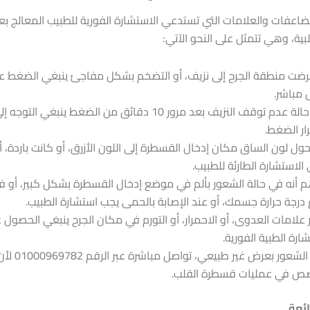
ضاعفات والعلامات التي تستدعي الاستشارة الفورية للطبيب المعالج بعد
بية، وهي تتمثل على النحو الآتي:
عرضت منطقة الجرح إلى نزيف، أو التضخم بشكل مفاجئ ينبغي الضغط ع
مباشر.
وفي حالة عدم توقف النزيف بعد مرور 10 دقائق من الضغط ينبغي
ار الضغط.
حول لون الساق مكان إدخال القسطرة إلى اللون الأزرق، أو كانت باردة، 
الاستشارة الطارئة للطبيب.
م أنه في حالة الشعور بألم في موضع إدخال القسطرة بشكل كبير، أو ف
ع درجة حرارة جسمك، أو عند الإصابة بالحمى يجب استشارة الطبيب.
علامات العدوى، أو الاحمرار، أو التورم في مكان الجرح ينبغي الحصول 
ارة الطبية الفورية.
وعند الشعور بعرض غير طب
ص في عمليات قسطرة القلب.
ائعة