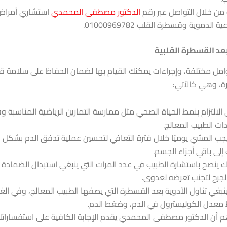
من خلال التواصل عبر رقم
الدكتور مصطفى المحمدي
استشاري أمراض
ة الدموية وقسطرة القلب 01000969782.
بعد القسطرة القلبية
مل مختلفة، وإجراءات يمكنك القيام بها لضمان الحفاظ على سلامة ق
ة، وهي كالآتي:
 الالتزام بنمط الحياة الصحي مثل ممارسة التمارين الرياضية المناسبة وف
دات الطبيب المعالج.
جب المشي يوميًا خلال فترة التعافي لتحسين عملية تدفق الدم بشكل
 إلى باقي أجزاء الجسم.
 ينصح باستشارة الطبيب في عدد المرات التي ينبغي استبدال الضمادة 
لجرح لتجنب تعرضه لعدوى.
 ينبغي تناول الأدوية بعد القسطرة التي يصفها الطبيب المعالج، وفي ال
معدل الكوليسترول في الدم، وضغط الدم.
م أن الدكتور مصطفى المحمدي يقدم الإجابة الكافية على استفسارات