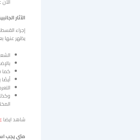
الآن عبر ا
الآثار الجان
إجراء القسط
يظهر عنها بعض
الشعو
بالإض
كما ق
أيضًا
التعرض
وكذلك
المخت
شاهد ايضا
ع
متى يجب اس