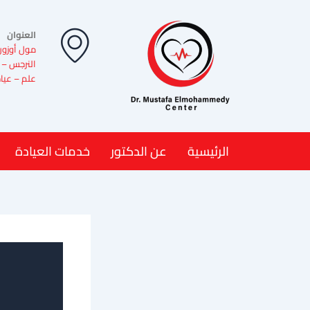
خطي
لى
العنوان
لمحتوى
مول أوزون
النرجس – 
علم – عيادة 
الرئيسية
عن الدكتور
خدمات العيادة