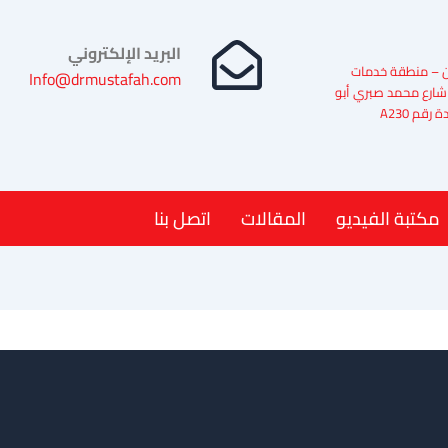
البريد الإلكتروني
 – منطقة خدمات
Info@drmustafah.com
شارع محمد صبري أبو
رقم A230
مكتبة الفيديو
المقالات
اتصل بنا