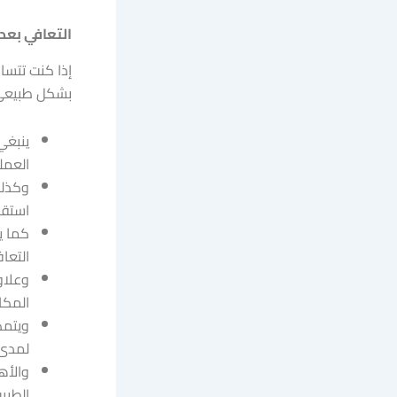
التعافي بعد
إذا كنت تتسا
بشكل طبيعي، 
ينبغي
العملي
وكذلك
استقرا
كما ي
التعاف
وعلاو
المكا
ويتمك
لمدى 
والأه
الطبيب