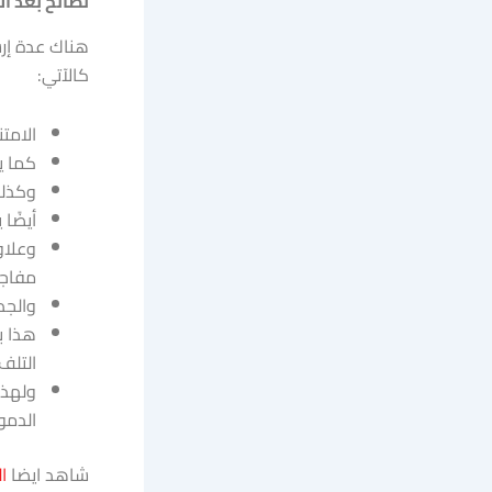
نصائح بعد ا
هناك عدة إرش
كالآتي:
الامت
كما ي
وكذلك
أيضًا 
وعلاو
مفاج
والجد
هذا ب
التلف.
ولهذا
الدموية
شاهد ايضا
ا