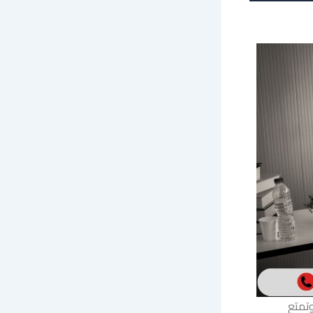
وتمتع