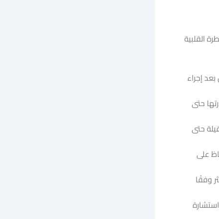
ة القلبية
بعد إجراء
تها حتى
قيلة حتى
اظ على
 وفقًا
استشارة