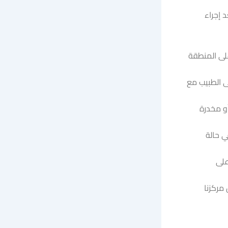
 إجراء
لى المنطقة
 التوجه إلى الطبيب مع
أو مخدرة
ي حالة
على
يعي، تواصل مباشرة عبر الرقم 01000969782 لأن مركزنا