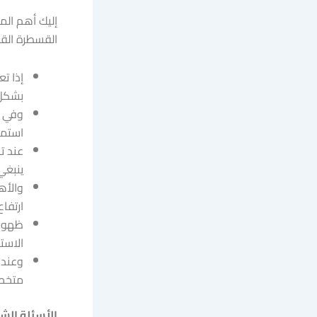
إليك أهم الم
القسطرة القل
إذا ت
بشكل 
استمر
عند ت
ينبغي 
والأه
ارتفا
ظهور 
الاستش
متخص
الأسئلة الش