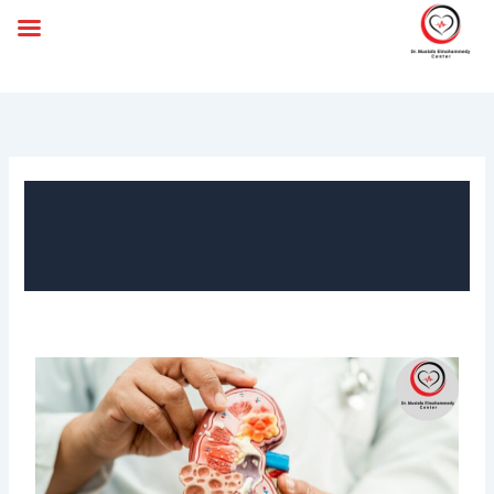
خطي
لى
لمحتوى