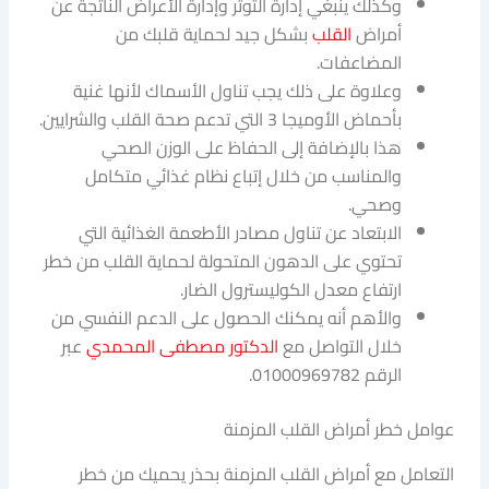
وكذلك ينبغي إدارة التوتر وإدارة الأعراض الناتجة عن
أمراض
القلب
بشكل جيد لحماية قلبك من
المضاعفات.
وعلاوة على ذلك يجب تناول الأسماك لأنها غنية
بأحماض الأوميجا 3 التي تدعم صحة القلب والشرايين.
هذا بالإضافة إلى الحفاظ على الوزن الصحي
والمناسب من خلال إتباع نظام غذائي متكامل
وصحي.
الابتعاد عن تناول مصادر الأطعمة الغذائية التي
تحتوي على الدهون المتحولة لحماية القلب من خطر
ارتفاع معدل الكوليسترول الضار.
والأهم أنه يمكنك الحصول على الدعم النفسي من
خلال التواصل مع
الدكتور مصطفى المحمدي
عبر
الرقم 01000969782.
عوامل خطر أمراض القلب المزمنة
التعامل مع أمراض القلب المزمنة بحذر يحميك من خطر