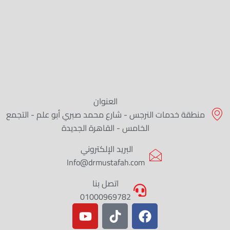
العنوان
منطقة خدمات النرجس - شارع محمد صبري أبو علم - التجمع
الخامس - القاهرة الجديدة
البريد الإلكتروني
Info@drmustafah.com
اتصل بنا
01000969782
Y
T
F
o
i
a