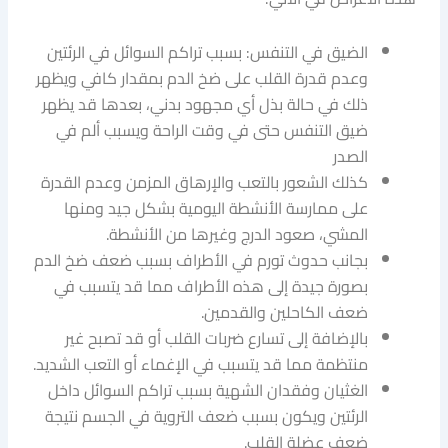
الضيق في التنفس: بسبب تراكم السوائل في الرئتين
وعدم قدرة القلب على ضخ الدم بمقدار كافي ويظهر
ذلك في حالة بذل أي مجهود بدني، بعدها قد يظهر
ضيق التنفس حتى في وقت الراحة ويسبب ألم في
الصدر
كذلك الشعور بالتعب والإرهاق المزمن وعدم القدرة
على ممارسة الأنشطة اليومية بشكل جيد ومنها
المشي، صعود الدرج وغيرها من الأنشطة.
بجانب حدوث تورم في الأطراف بسبب ضعف ضخ الدم
بصورة جيدة إلى هذه الأطراف مما قد يتسبب في
ضعف الكاحلين والقدمين.
بالإضافة إلى تسارع ضربات القلب أو قد تصبح غير
منتظمة مما قد يتسبب في الإغماء أو التعب الشديد.
الغثيان وفقدان الشهية بسبب تراكم السوائل داخل
الرئتين ويكون بسبب ضعف التروية في الجسم نتيجة
ضعف عضلة القلب.