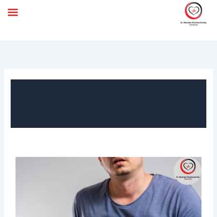
خطي
لى
لمحتوى