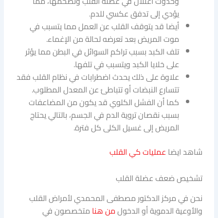
وحدوث اعتلال في عضلة القلب وتضخمها، مما
يؤدي إلى تدفق عكسي للدم.
أيضا قد يتوقف القلب عن العمل مما يتسبب في
موت المريض بعد تعرضه لحالة من الإغماء.
تلف الكبد بسبب تراكم السوائل في البطن مما يؤثر
على خلايا الكبد ويتسبب في تلفها.
علاوة على ذلك يحدث اضطرابات في نظام القلب فقد
تتسارع النبضات أو تتباطئ عن المعدل المطلوب.
كما أن الفشل الكلوي قد يكون من المضاعفات
بسبب نقصان تروية الدم في الجسم، بالتالي يحتاج
المريض إلى غسيل الكلى كل فترة.
شاهد ايضا
عمليات كي القلب
تشخيص ضعف عضلة القلب
نحن في مركز الدكتور مصطفى المحمدي لأمراض القلب
والأوعية الدموية أو الدخول
من هنا
متخصصون في